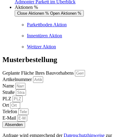
Admonter Parkett im Überblick
Aktionen %
Close Aktionen %
Open Aktionen %
Parkettboden Aktion
Innentüren Aktion
Weitzer Aktion
Musterbestellung
Geplante Fläche Ihres Bauvorhabens
Artikelnummer
Name
Straße
PLZ
Ort
Telefon
E-Mail
Absenden
Anfrage wird entsprechend der
Datenschutzhinweise
zur