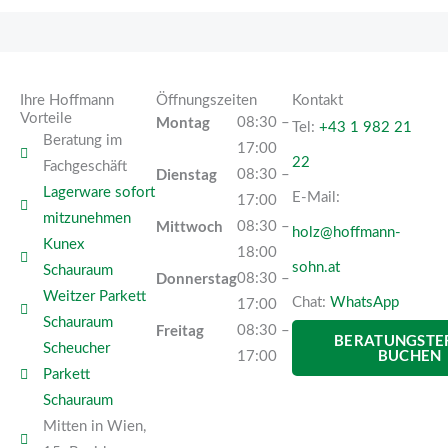
Ihre Hoffmann
Öffnungszeiten
Kontakt
Vorteile
Montag
08:30 –
Tel:
+43 1 982 21
Beratung im
17:00
22
Fachgeschäft
Dienstag
08:30 –
Lagerware sofort
E-Mail:
17:00
mitzunehmen
Mittwoch
08:30 –
holz@hoffmann-
Kunex
18:00
sohn.at
Schauraum
Donnerstag
08:30 –
Weitzer Parkett
Chat:
WhatsApp
17:00
Schauraum
Freitag
08:30 –
BERATUNGSTE
Scheucher
BUCHEN
17:00
Parkett
Schauraum
Mitten in Wien,