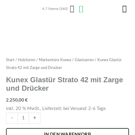
Zum
4.7 Sterne (340)
Inhalt
springen
Kunex
Start
/
Holztüren
/
Markentüre Kunex
/
Glastueren
/ Kunex Glastür
Glastür
Strato 42 mit Zarge und Drücker
Strato
Kunex Glastür Strato 42 mit Zarge
42
und Drücker
mit
Zarge
2.250,00
€
und
inkl. 20 % MwSt., Lieferzeit: bei Versand: 2-6 Tage
Drücker
-
+
Menge
IN DEN WARENKORB