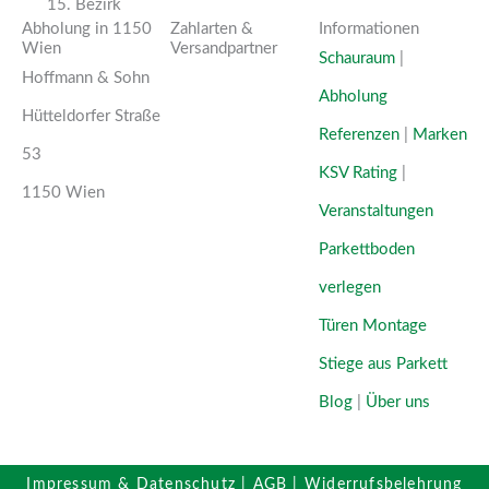
15. Bezirk
Abholung in 1150
Zahlarten &
Informationen
Wien
Versand­partner
Schauraum
|
Hoffmann & Sohn
Abholung
Hütteldorfer Straße
Referenzen
|
Marken
53
KSV Rating
|
1150 Wien
Veranstaltungen
Parkettboden
verlegen
Türen Montage
Stiege aus Parkett
Blog
|
Über uns
Impressum & Datenschutz
|
AGB
|
Widerrufsbelehrung