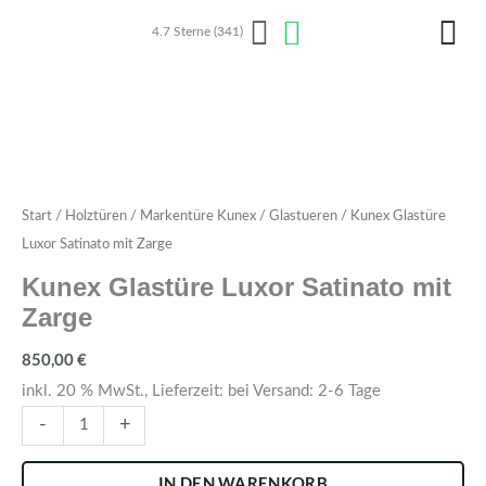
Zum
4.7 Sterne (341)
Inhalt
springen
Kunex
Start
/
Holztüren
/
Markentüre Kunex
/
Glastueren
/ Kunex Glastüre
Glastüre
Luxor Satinato mit Zarge
Luxor
Kunex Glastüre Luxor Satinato mit
Satinato
Zarge
mit
Zarge
850,00
€
Menge
inkl. 20 % MwSt., Lieferzeit: bei Versand: 2-6 Tage
-
+
IN DEN WARENKORB