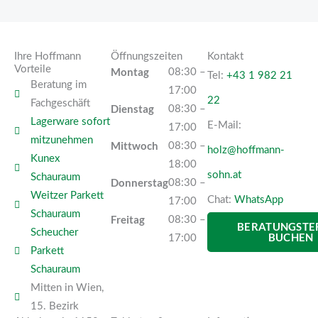
Ihre Hoffmann
Öffnungszeiten
Kontakt
Vorteile
Montag
08:30 –
Tel:
+43 1 982 21
Beratung im
17:00
22
Fachgeschäft
Dienstag
08:30 –
Lagerware sofort
E-Mail:
17:00
mitzunehmen
Mittwoch
08:30 –
holz@hoffmann-
Kunex
18:00
sohn.at
Schauraum
Donnerstag
08:30 –
Weitzer Parkett
Chat:
WhatsApp
17:00
Schauraum
Freitag
08:30 –
BERATUNGSTE
Scheucher
BUCHEN
17:00
Parkett
Schauraum
Mitten in Wien,
15. Bezirk