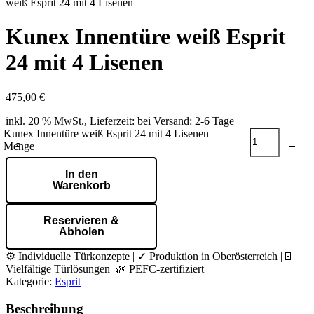
weiß Esprit 24 mit 4 Lisenen
Kunex Innentüre weiß Esprit
24 mit 4 Lisenen
475,00
€
inkl. 20 % MwSt., Lieferzeit: bei Versand: 2-6 Tage
Kunex Innentüre weiß Esprit 24 mit 4 Lisenen
-
+
Menge
In den
Warenkorb
Reservieren &
Abholen
⚙️ Individuelle Türkonzepte | ✓ Produktion in Oberösterreich |🚪
Vielfältige Türlösungen |🌿 PEFC-zertifiziert
Kategorie:
Esprit
Beschreibung